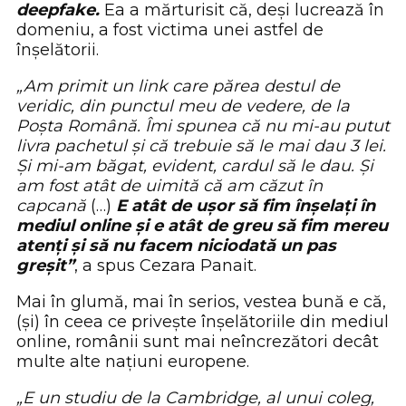
deepfake.
Ea a mărturisit că, deși lucrează în
domeniu, a fost victima unei astfel de
înșelătorii.
„Am primit un link care părea destul de
veridic, din punctul meu de vedere, de la
Poșta Română. Îmi spunea că nu mi-au putut
livra pachetul și că trebuie să le mai dau 3 lei.
Și mi-am băgat, evident, cardul să le dau. Și
am fost atât de uimită că am căzut în
capcană
(…)
E atât de ușor să fim înșelați în
mediul online și e atât de greu să fim mereu
atenți și să nu facem niciodată un pas
greșit”
, a spus Cezara Panait.
Mai în glumă, mai în serios, vestea bună e că,
(și) în ceea ce privește înșelătoriile din mediul
online, românii sunt mai neîncrezători decât
multe alte națiuni europene.
„E un studiu de la Cambridge, al unui coleg,