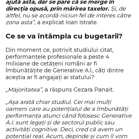
ajută asta, dar se pare că se merge în
direcția opusă, prin mărirea taxelor.
Și, de
altfel, nu se acordă niciun fel de interes către
zona asta”
, a explicat Ioan Istrate.
Ce se va întâmpla cu bugetarii?
Din moment ce, potrivit studiului citat,
performanțele profesionale a peste 4
milioane de cetățeni români ar fi
îmbunătățite de Generative A.I., câți dintre
aceștia ar fi angajați ai statului?
„Majoritatea”
, a răspuns Cezara Panait.
„Așa arată chiar studiul. Cei mai mulți
oameni care au potențialul de a îmbunătăți
performanța atunci când folosesc Generative
A.I. sunt legați și de sectorul public sau
activități cognitive. Deci, cred că avem un
potențial real. Acum, depinde și cum îl vom