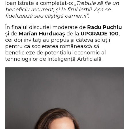
Ioan Istrate a completat-o:
„Trebuie să fie un
beneficiu recurent, și la firul ierbii
.
Așa se
fidelizează sau câștigă oamenii”
.
În finalul discuției moderate de
Radu Puchiu
și de
Marian Hurducaș
de la
UPGRADE 100
,
cei doi invitați au propus și câteva soluții
pentru ca societatea românească să
beneficieze de potențialul economic al
tehnologiilor de Inteligență Artificială.