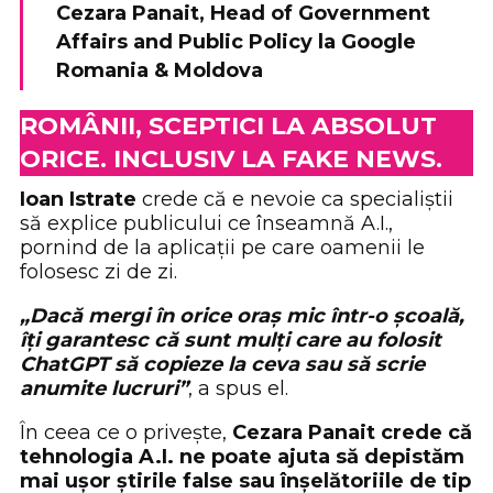
Cezara Panait, Head of Government
Affairs and Public Policy la Google
Romania & Moldova
ROMÂNII, SCEPTICI LA ABSOLUT
ORICE. INCLUSIV LA FAKE NEWS.
Ioan Istrate
crede că e nevoie ca specialiștii
să explice publicului ce înseamnă A.I.,
pornind de la aplicații pe care oamenii le
folosesc zi de zi.
„Dacă mergi în orice oraș mic într-o școală,
îți garantesc că sunt mulți care au folosit
ChatGPT să copieze la ceva sau să scrie
anumite lucruri”
, a spus el.
În ceea ce o privește,
Cezara Panait crede că
tehnologia A.I. ne poate ajuta să depistăm
mai ușor știrile false sau înșelătoriile de tip