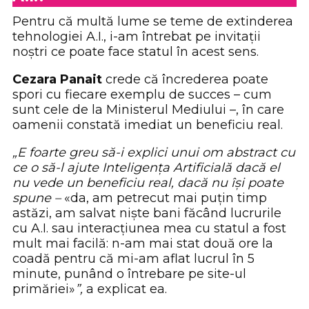
Pentru că multă lume se teme de extinderea
tehnologiei A.I., i-am întrebat pe invitații
noștri ce poate face statul în acest sens.
Cezara Panait
crede că încrederea poate
spori cu fiecare exemplu de succes – cum
sunt cele de la Ministerul Mediului –, în care
oamenii constată imediat un beneficiu real.
„
E
foarte greu să
-i
explici unui om abstract cu
ce o să-l ajute
I
nteligența
A
rtificială dacă el
nu vede un beneficiu real, dacă nu își poate
spune
–
«da, am petrecut mai puțin timp
astăzi, am salvat niște bani făcând lucrurile
cu A.I. sau interacțiunea mea cu statul a fost
mult mai facilă: n-am mai stat două ore la
coadă pentru că mi-am aflat lucrul în 5
minute, punând o întrebare pe site-ul
primăriei»
”
,
a explicat ea.