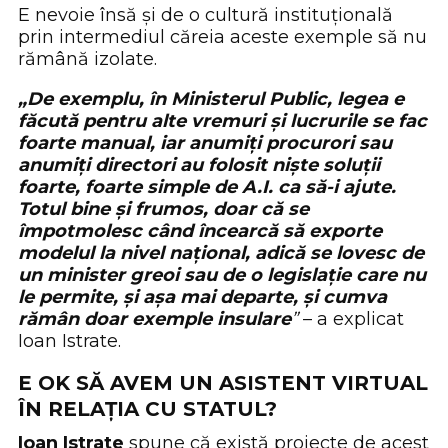
E nevoie însă și de o cultură instituțională
prin intermediul căreia aceste exemple să nu
rămână izolate.
„De exemplu, în Ministerul Public, legea e
făcută pentru alte vremuri și lucrurile se fac
foarte manual, iar anumiți procurori sau
anumiți directori au folosit niște soluții
foarte, foarte simple de A.I. ca să-i ajute.
Totul bine și frumos, doar că se
împotmolesc când încearcă să exporte
modelul la nivel național, adică se lovesc de
un minister greoi sau de o legislație care nu
le permite, și așa mai departe, și cumva
rămân doar exemple insulare
”
– a explicat
Ioan Istrate.
E OK SĂ AVEM UN ASISTENT VIRTUAL
ÎN RELAȚIA CU STATUL?
Ioan Istrate
spune că există proiecte de acest