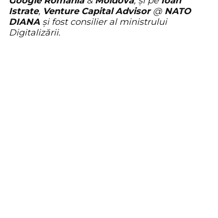
Google Romania
&
Moldova
, și pe
Ioan
Istrate
,
Venture Capital Advisor
@
NATO
DIANA
și fost consilier al ministrului
Digitalizării.