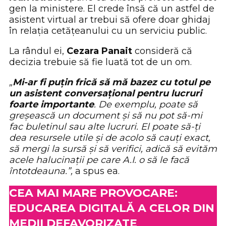
gen la ministere. El crede însă că un astfel de
asistent virtual ar trebui să ofere doar ghidaj
în relația cetățeanului cu un serviciu public.
La rândul ei,
Cezara Panait
consideră că
decizia trebuie să fie luată tot de un om.
„
Mi-ar fi puțin frică să mă bazez cu totul pe
un asistent conversațional pentru lucruri
foarte importante
. De exemplu, poate să
greșească un document și să nu pot să-mi
fac buletinul sau alte lucruri. El poate să-ți
dea resursele utile și de acolo să cauți exact,
să mergi la sursă și să verifici, adică să evităm
acele halucinații pe care A.I. o să le facă
întotdeauna.”,
a spus ea.
CEA MAI MARE PROVOCARE:
EDUCAREA DIGITALĂ A CELOR DIN
MEDII DEFAVORIZATE