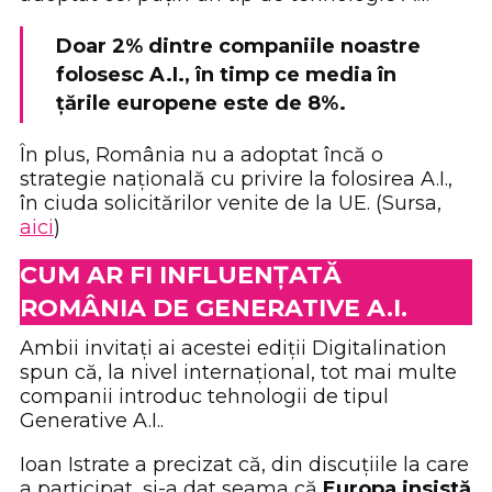
Doar 2% dintre companiile noastre
folosesc A.I., în timp ce media în
țările europene este de 8%.
În plus, România nu a adoptat încă o
strategie națională cu privire la folosirea A.I.,
în ciuda solicitărilor venite de la UE. (Sursa,
aici
)
CUM AR FI INFLUENȚATĂ
ROMÂNIA DE GENERATIVE A.I.
Ambii invitați ai acestei ediții Digitalination
spun că, la nivel internațional, tot mai multe
companii introduc tehnologii de tipul
Generative A.I..
Ioan Istrate a precizat că, din discuțiile la care
a participat, și-a dat seama că
Europa insistă