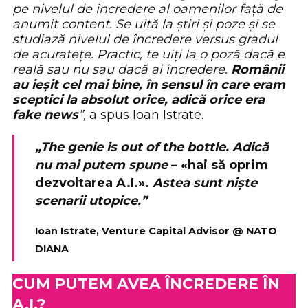
pe nivelul de încredere al oamenilor față de
anumit content. Se uită la știri și poze și se
studiază nivelul de încredere versus gradul
de acuratețe. Practic, te uiți la o poză dacă e
reală sau nu sau dacă ai încredere.
Românii
au ieșit cel mai bine, în sensul în care eram
sceptici la absolut orice, adică orice era
fake news
”,
a spus Ioan Istrate.
„The genie is out of the bottle. Adică
nu mai putem spune
–
«hai să oprim
dezvoltarea A.I.».
Astea sunt niște
scenarii utopice.”
Ioan Istrate, Venture Capital Advisor @ NATO
DIANA
CUM PUTEM AVEA ÎNCREDERE ÎN
A.I.?