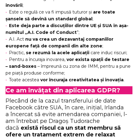
inovării
;
Este o regulă ce va fi impusă tuturor și
are toate
șansele să devină un standard global
;
Este deja parte a discuțiilor dintre UE și SUA în așa-
numitul „A.I. Code of Conduct
”;
A.I. Act
nu va crea un dezavantaj companiilor
europene față de companii din alte zone
;
Practic,
se rezumă la acele aplicații
care induc riscuri;
Pentru a încuraja inovarea,
vor exista spații de testare
– sand-boxes
– împreună cu zona de IMM, pentru a pune
pe piață produse conforme;
Toate acestea
vor încuraja creativitatea și inovația
.
Ce am învățat din aplicarea GDPR?
Plecând de la cazul transferului de date
Facebook către SUA, în care, inițial, Irlanda
a încercat să evite amendarea companiei, l-
am întrebat pe Dragoș Tudorache
dacă
există riscul ca un stat membru să
ofere un tratament extrem de relaxat