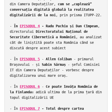
din Camera Deputaților, 
cum se „cuplează” 
conversația digitală globală la realitatea 
digitalizării de la noi
, prin prisma ITUPP-22.

- 
În 
EPISODUL 4
 - Radu Puchiu și Dan Cîmpean
, 
directorului 
Directoratului Național de 
Securitate Cibernetică a României
, au analizat 
cât de liniștită poate sta România când se 
discută despre acest subiect

- În 
EPISODUL 5
- 
Allen Coliban
 - primarul 
Brașovului - și 
Sabin Sărmaș
 - șeful Comisiei 
IT din Camera Deputaților - vorbesc despre 
digitalizarea unui mare oraș.

- În 
EPISODUL 6
- 
Ce poate învăța România de 
la Finlanda:
 adică ultima de la prima țară din 
topul digitalizării UE

- În 
EPISODUL 7
 - Totul despre cartea 