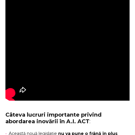
Câteva lucruri importante privind
abordarea inovării în A.I. ACT
:
Această nouă legislație
nu va pune o frână în plus