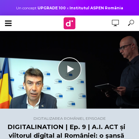
Un concept
UPGRADE 100
x
Institutul ASPEN România
,
DIGITALIZAREA ROMÂNIEI
EPISOADE
DIGITALINATION | Ep. 9 | A.I. ACT și
viitorul digital al României: o șansă