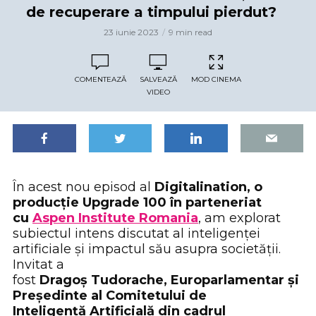
de recuperare a timpului pierdut?
23 iunie 2023
9 min read
COMENTEAZĂ
SALVEAZĂ
MOD CINEMA
VIDEO
În acest nou episod al
Digitalination, o
producție Upgrade 100 în parteneriat
cu
Aspen Institute Romania
, am explorat
subiectul intens discutat al inteligenței
artificiale și impactul său asupra societății.
Invitat a
fost
Dragoș Tudorache, Europarlamentar și
Președinte al Comitetului de
Inteligență Artificială din cadrul