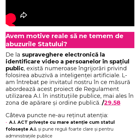
Avem motive reale să ne temem de
abuzurile Statului?
De la
supraveghere electronică la
identificare video a persoanelor în spațiul
public
, există numeroase îngrijorări privind
folosirea abuzivă a inteligenței artificiale. L-
am întrebat pe invitatul nostru în ce măsură
abordează acest proiect de Regulament
utilizarea A.I. în instituțiile publice, mai ales în
zona de apărare și ordine publică.
/
29.58
Câteva puncte ne-au reținut atenția:
A.I. ACT privește cu mare atenție cum statul
folosește A.I.
și pune reguli foarte clare și pentru
administrațiile publice