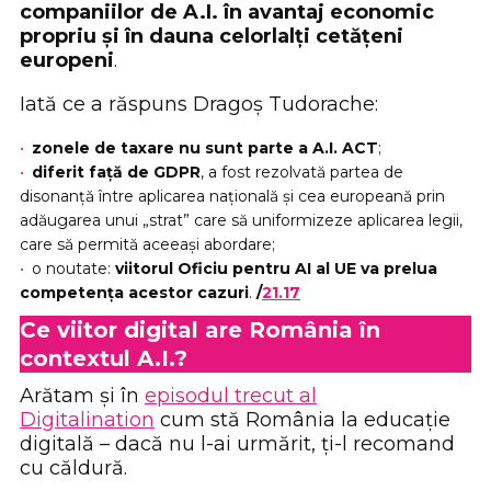
companiilor de A.I. în avantaj economic
propriu și în dauna celorlalți cetățeni
europeni
.
Iată ce a răspuns Dragoș Tudorache:
zonele de taxare nu sunt parte a A.I. ACT
;
diferit față de GDPR
, a fost rezolvată partea de
disonanță între aplicarea națională și cea europeană prin
adăugarea unui „strat” care să uniformizeze aplicarea legii,
care să permită aceeași abordare;
o noutate:
viitorul Oficiu pentru AI al UE va prelua
competența acestor cazuri
.
/
21.17
Ce viitor digital are România în
contextul A.I.?
Arătam și în
episodul trecut al
Digitalination
cum stă România la educație
digitală – dacă nu l-ai urmărit, ți-l recomand
cu căldură.