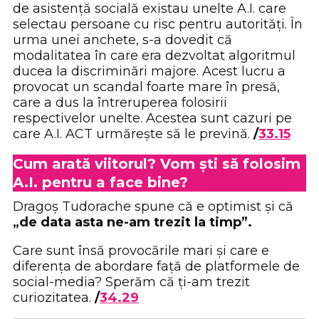
de asistență socială existau unelte A.I. care
selectau persoane cu risc pentru autorități. În
urma unei anchete, s-a dovedit că
modalitatea în care era dezvoltat algoritmul
ducea la discriminări majore. Acest lucru a
provocat un scandal foarte mare în presă,
care a dus la întreruperea folosirii
respectivelor unelte. Acestea sunt cazuri pe
care A.I. ACT urmărește să le prevină.
/
33.15
Cum arată viitorul? Vom ști să folosim
A.I. pentru a face bine?
Dragoș Tudorache spune că e optimist și că
„de data asta ne-am trezit la timp”.
Care sunt însă provocările mari și care e
diferența de abordare față de platformele de
social-media? Sperăm că ți-am trezit
curiozitatea.
/
34.29