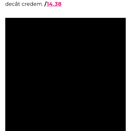
decât credem.
/
14.38