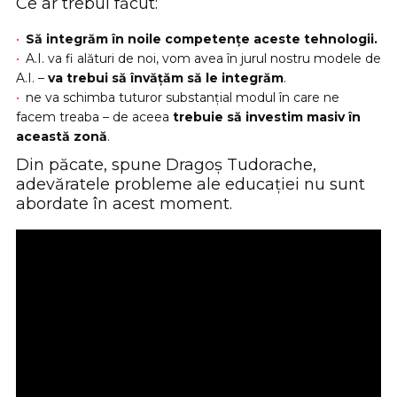
Ce ar trebui făcut:
Să integrăm în noile competențe aceste tehnologii.
A.I. va fi alături de noi, vom avea în jurul nostru modele de
A.I. –
va trebui să învățăm să le integrăm
.
ne va schimba tuturor substanțial modul în care ne
facem treaba – de aceea
trebuie să investim masiv în
această zonă
.
Din păcate, spune Dragoș Tudorache,
adevăratele probleme ale educației nu sunt
abordate în acest moment.