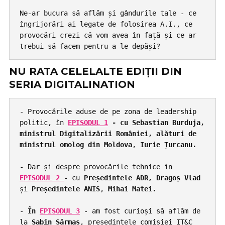
Ne-ar bucura să aflăm și gândurile tale - ce 
îngrijorări ai legate de folosirea A.I., ce 
provocări crezi că vom avea în față și ce ar 
trebui să facem pentru a le depăși? 
NU RATA CELELALTE EDIȚII DIN
SERIA DIGITALINATION
- Provocările aduse de pe zona de leadership 
politic, în 
EPISODUL 1
 - cu Sebastian Burduja, 
ministrul Digitalizării României, alături de 
ministrul omolog din Moldova
,
 Iurie Țurcanu.
- Dar și despre provocările tehnice în 
EPISODUL 2
- cu 
Președintele ADR, Dragoș Vlad
și
 Președintele ANIS
, 
Mihai Matei.
- 
În 
EPISODUL 3
 - am fost curioși să aflăm de 
la 
Sabin Sărmaș
, președintele comisiei IT&C 