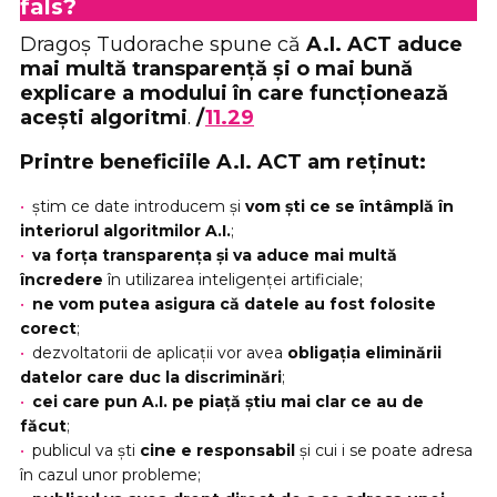
fals?
Dragoș Tudorache spune că
A.I. ACT aduce
mai multă transparență și o mai bună
explicare a modului în care funcționează
acești algoritmi
.
/
11.29
Printre beneficiile A.I. ACT am reținut:
știm ce date introducem și
vom ști ce se întâmplă în
interiorul algoritmilor A.I.
;
va forța transparența și va aduce mai multă
încredere
în utilizarea inteligenței artificiale;
ne vom putea asigura că datele au fost folosite
corect
;
dezvoltatorii de aplicații vor avea
obligația eliminării
datelor care duc la discriminări
;
cei care pun A.I. pe piață știu mai clar ce au de
făcut
;
publicul va ști
cine e responsabil
și cui i se poate adresa
în cazul unor probleme;