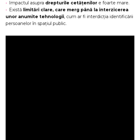
Impactul asupra
drepturile cetățenilor
e foarte mare.
Există
limitări clare, care merg până la interzicerea
unor anumite tehnologii
, cum ar fi interdicția identificării
persoanelor în spațiul public.