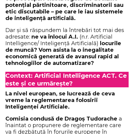
potențial părtinitoare, discriminatorii sau
etic discutabile – pe care le iau sistemele
de inteligență artificială.
Dar și să răspundem la întrebări tot mai des
adresate:
ne va înlocui A.I.
(n.r. Artificial
Intelligence/ Inteligență Artificială)
locurile
de muncă? Vom asista la o inegalitate
economică generată de avansul rapid al
tehnologiilor de automatizare?
Context: Artificial Intelligence ACT. Ce
este și ce urmărește?
La nivel european, se lucrează de ceva
vreme la reglementarea folosirii
Inteligenței Artificiale.
Comisia condusă de Dragoș Tudorache
a
înaintat o propunere de reglementare care
va fi dezbătută în forurile europene în