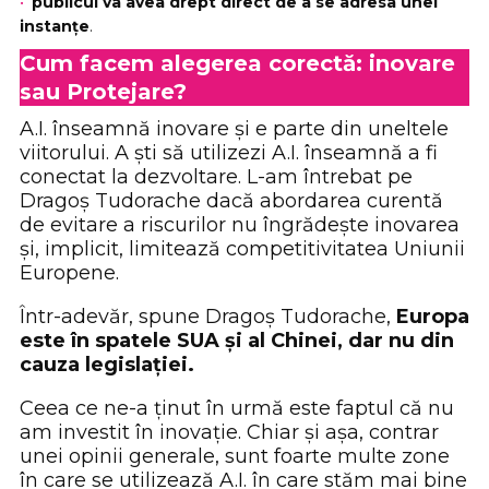
publicul va avea drept direct de a se adresa unei
instanțe
.
Cum facem alegerea corectă: inovare
sau Protejare?
A.I. înseamnă inovare și e parte din uneltele
viitorului. A ști să utilizezi A.I. înseamnă a fi
conectat la dezvoltare. L-am întrebat pe
Dragoș Tudorache dacă abordarea curentă
de evitare a riscurilor nu îngrădește inovarea
și, implicit, limitează competitivitatea Uniunii
Europene.
Într-adevăr, spune Dragoș Tudorache,
Europa
este în spatele SUA și al Chinei, dar nu din
cauza legislației.
Ceea ce ne-a ținut în urmă este faptul că nu
am investit în inovație. Chiar și așa, contrar
unei opinii generale, sunt foarte multe zone
în care se utilizează A.I. în care stăm mai bine