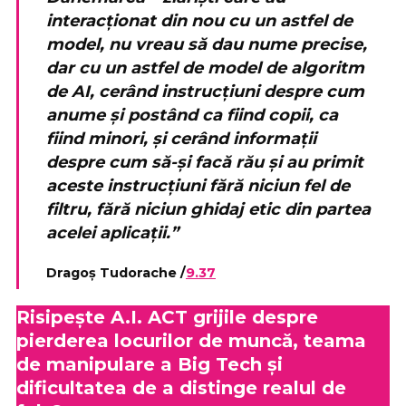
interacționat din nou cu un astfel de
model, nu vreau să dau nume precise,
dar cu un astfel de model de algoritm
de AI, cerând instrucțiuni despre cum
anume și postând ca fiind copii, ca
fiind minori, și cerând informații
despre cum să-și facă rău și au primit
aceste instrucțiuni fără niciun fel de
filtru, fără niciun ghidaj etic din partea
acelei aplicații.”
Dragoș Tudorache /
9.37
Risipește A.I. ACT grijile despre
pierderea locurilor de muncă, teama
de manipulare a Big Tech și
dificultatea de a distinge realul de