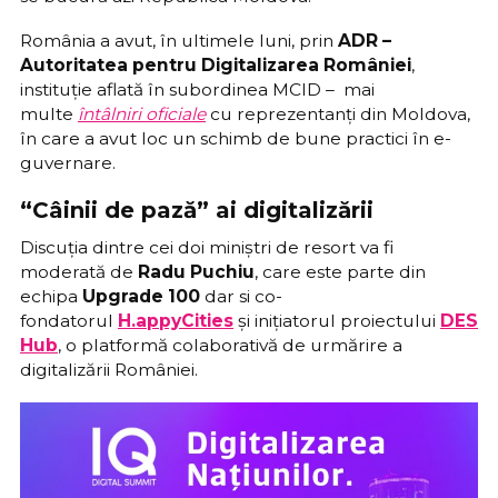
România a avut, în ultimele luni, prin
ADR –
Autoritatea pentru Digitalizarea României
,
instituție aflată în subordinea MCID – mai
multe
întâlniri oficiale
cu reprezentanți din Moldova,
în care a avut loc un schimb de bune practici în e-
guvernare.
“Câinii de pază” ai digitalizării
Discuția dintre cei doi miniștri de resort va fi
moderată de
Radu Puchiu
, care este parte din
echipa
Upgrade 100
dar si co-
fondatorul
H.appyCities
și inițiatorul proiectului
DES
Hub
, o platformă colaborativă de urmărire a
digitalizării României.