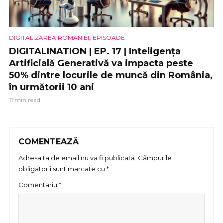
,
DIGITALIZAREA ROMÂNIEI
EPISOADE
DIGITALINATION | EP. 17 | Inteligența
Artificială Generativă va impacta peste
50% dintre locurile de muncă din România,
în următorii 10 ani
11 min read
COMENTEAZĂ
Adresa ta de email nu va fi publicată.
Câmpurile
obligatorii sunt marcate cu
*
Comentariu
*