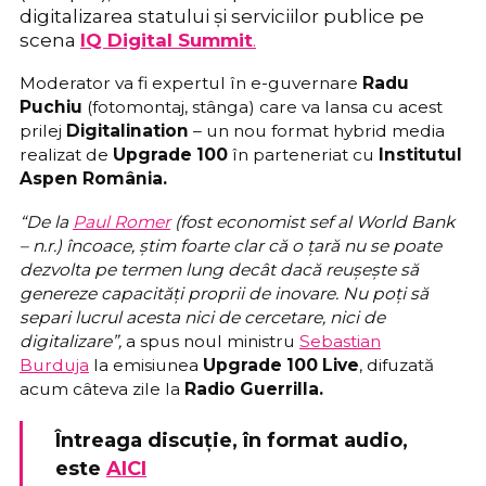
digitalizarea statului și serviciilor publice pe
scena
IQ Digital Summit
.
Moderator va fi expertul în e-guvernare
Radu
Puchiu
(fotomontaj, stânga) care va lansa cu acest
prilej
Digitalination
– un nou format hybrid media
realizat de
Upgrade 100
în parteneriat cu
Institutul
Aspen România.
“De la
Paul Romer
(fost economist sef al World Bank
– n.r.) încoace, știm foarte clar că o țară nu se poate
dezvolta pe termen lung decât dacă reușește să
genereze capacități proprii de inovare. Nu poți să
separi lucrul acesta nici de cercetare, nici de
digitalizare”,
a spus noul ministru
Sebastian
Burduja
la emisiunea
Upgrade 100 Live
, difuzată
acum câteva zile la
Radio Guerrilla.
Întreaga discuție, în format audio,
este
AICI