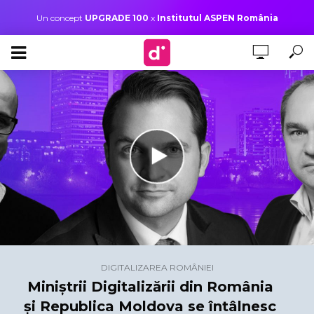
Un concept
UPGRADE 100
x
Institutul ASPEN România
DIGITALIZAREA ROMÂNIEI
Miniștrii Digitalizării din România
și Republica Moldova se întâlnesc