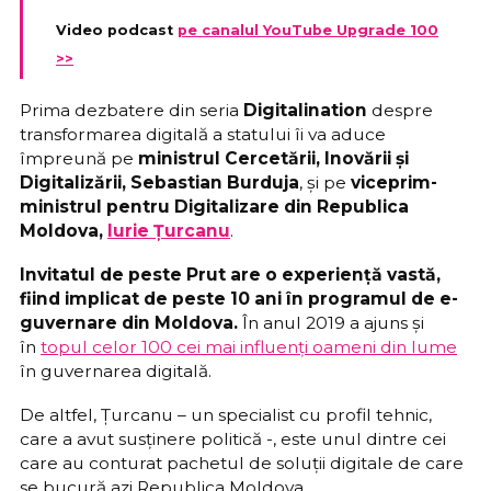
Video podcast
pe canalul YouTube Upgrade 100
>>
Prima dezbatere din seria
Digitalination
despre
transformarea digitală a statului îi va aduce
împreună pe
ministrul Cercetării, Inovării și
Digitalizării, Sebastian Burduja
, și pe
viceprim-
ministrul pentru Digitalizare din Republica
Moldova,
Iurie Țurcanu
.
Invitatul de peste Prut are o experiență vastă,
fiind implicat de peste 10 ani în programul de e-
guvernare din Moldova.
În anul 2019 a ajuns și
în
topul celor 100 cei mai influenți oameni din lume
în guvernarea digitală.
De altfel, Țurcanu – un specialist cu profil tehnic,
care a avut susținere politică -, este unul dintre cei
care au conturat pachetul de soluții digitale de care
se bucură azi Republica Moldova.